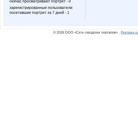
сейчас просматривают портрет - 0
зарегистрированные пользователи
посетившие портрет за 7 дней - 1
Martinique
Molli_K
© 2026 ООО «Сеть городских порталов» ·
Реклама н
PRINT NAILS
PROF
Solar cell
Somal
VITORIYA
Vick
androlena
anela20