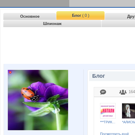
Блог
( 0 )
Основное
Дру
Шпионаж
Блог
164
***ТРИКОТАЖ НАТАЛИ***
*АЛИСК
Посмотреть ещё