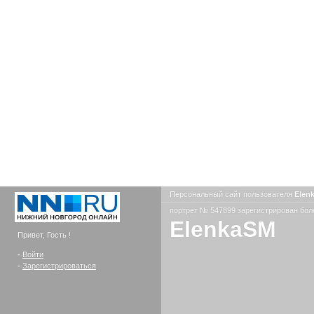
Персональный сайт пользователя
Elen
портрет № 547899 зарегистрирован боле
ElenkaSM
Привет, Гость !
-
Войти
-
Зарегистрироваться