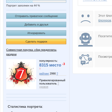
Портрет заполнен на 44 %
Aleva
Angel_
Этот блог
Отправить приватное сообщение
блогеров
.
Добавить в друзья
Игнорировать
Beliya
Bobric
Посетит
Сделать подарок
Совместная покупка: сбор предоплаты,
раздачи
Grida
IRES
Посмотре
популярность:
-3
8315 место
↓
рейтинг
2990
?
KissNet
Knita
Привилегированный
пользователь
7
уровня
LisenokM
Lolochk
Статистика портрета: